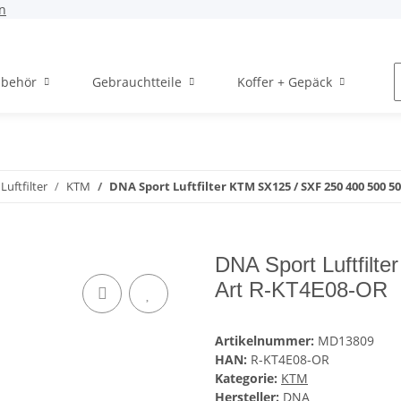
n
ubehör
Gebrauchtteile
Koffer + Gepäck
H
Luftfilter
KTM
DNA Sport Luftfilter KTM SX125 / SXF 250 400 500 5
DNA Sport Luftfilt
Art R-KT4E08-OR
Artikelnummer:
MD13809
HAN:
R-KT4E08-OR
Kategorie:
KTM
Hersteller:
DNA