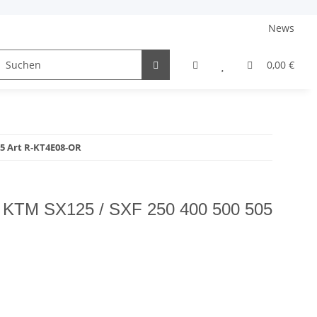
News
elme + Zubehör
Sale
Barankauf
0,00 €
05 Art R-KT4E08-OR
er KTM SX125 / SXF 250 400 500 505