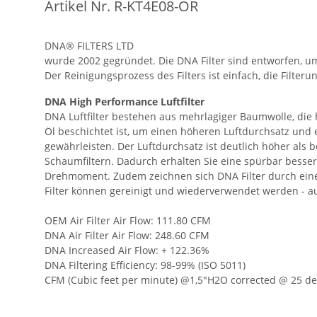
Artikel Nr. R-KT4E08-OR
DNA® FILTERS LTD
wurde 2002 gegründet. Die DNA Filter sind entworfen, u
Der Reinigungsprozess des Filters ist einfach, die Filteru
DNA High Performance Luftfilter
DNA Luftfilter bestehen aus mehrlagiger Baumwolle, die
Öl beschichtet ist, um einen höheren Luftdurchsatz und e
gewährleisten. Der Luftdurchsatz ist deutlich höher als b
Schaumfiltern. Dadurch erhalten Sie eine spürbar besser
Drehmoment. Zudem zeichnen sich DNA Filter durch eine
Filter können gereinigt und wiederverwendet werden - a
OEM Air Filter Air Flow: 111.80 CFM
DNA Air Filter Air Flow: 248.60 CFM
DNA Increased Air Flow: + 122.36%
DNA Filtering Efficiency: 98-99% (ISO 5011)
CFM (Cubic feet per minute) @1,5"H2O corrected @ 25 de