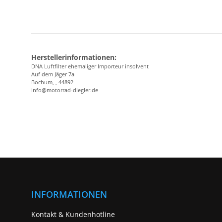
Herstellerinformationen:
DNA Luftfilter ehemaliger Importeur insolvent
Auf dem Jäger 7a
Bochum, , 44892
info@motorrad-diegler.de
INFORMATIONEN
Kontakt & Kundenhotline