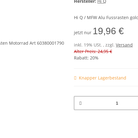
Hersteller:
Hi Q
Hi Q / MFW Alu Fussrasten gol
19,96 €
jetzt nur
inkl. 19% USt. , zzgl.
Versand
Alter Preis: 24,95 €
Rabatt:
20%
Knapper Lagerbestand