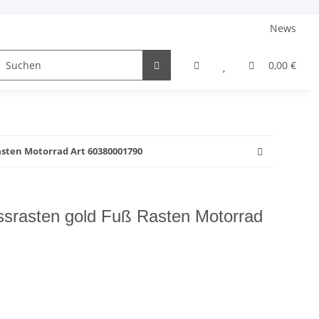
News
elme + Zubehör
Sale
Barankauf
0,00 €
asten Motorrad Art 60380001790
srasten gold Fuß Rasten Motorrad