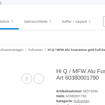
n
ubehör
Gebrauchtteile
Koffer + Gepäck
H
Fußrastenanlagen
Fußrasten
Hi Q / MFW Alu Fussrasten gold Fuß R
Hi Q / MFW Alu Fus
Art 60380001790
Artikelnummer:
MD15096
HAN:
60380001790
Kategorie:
Fußrasten